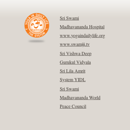
Sri Swami
Madhavananda Hospital
www.yogaindailylife.org
www.swamiji.tv
Sri Vishwa Deep
Gurukul Vidyala
Sri Lila Amrit
System YIDL
Sri Swami
Madhavananda World
Peace Council