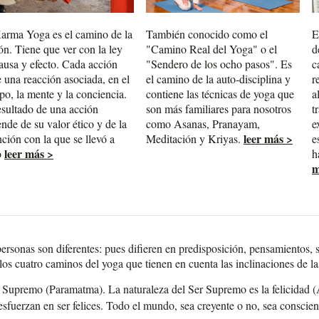
arma Yoga es el camino de la
También conocido como el
E
ón. Tiene que ver con la ley
"Camino Real del Yoga" o el
d
ausa y efecto. Cada acción
"Sendero de los ocho pasos". Es
c
e una reacción asociada, en el
el camino de la auto-disciplina y
r
po, la mente y la conciencia.
contiene las técnicas de yoga que
a
esultado de una acción
son más familiares para nosotros
t
nde de su valor ético y de la
como Asanas, Pranayam,
e
leer más >
nción con la que se llevó a
Meditación y Kriyas.
e
leer más >
o
h
m
personas son diferentes: pues difieren en predisposición, pensamientos, 
os cuatro caminos del yoga que tienen en cuenta las inclinaciones de la
 Supremo (Paramatma). La naturaleza del Ser Supremo es la felicidad (A
sfuerzan en ser felices. Todo el mundo, sea creyente o no, sea conscient