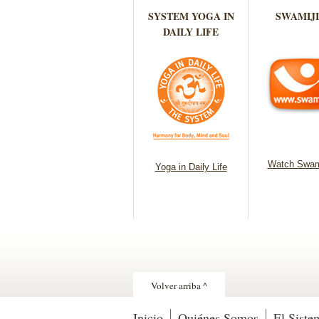
SYSTEM YOGA IN
SWAMIJI
DAILY LIFE
Watch Swam
Yoga in Daily Life
Volver arriba ^
Inicio
Quiénes Somos
El Siste