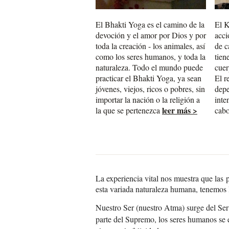
El Bhakti Yoga es el camino de la
El K
devoción y el amor por Dios y por
acci
toda la creación - los animales, así
de c
como los seres humanos, y toda la
tien
naturaleza. Todo el mundo puede
cuer
practicar el Bhakti Yoga, ya sean
El r
jóvenes, viejos, ricos o pobres, sin
depe
importar la nación o la religión a
inte
leer más >
la que se pertenezca
cab
La experiencia vital nos muestra que las 
esta variada naturaleza humana, tenemos l
Nuestro Ser (nuestro Atma) surge del Ser
parte del Supremo, los seres humanos se e