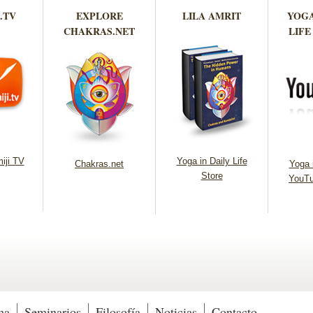
.TV
EXPLORE
LILA AMRIT
YOGA
CHAKRAS.NET
LIFE
iji TV
Yoga in Daily Life
Chakras.net
Yoga i
Store
YouTu
ma
Seminarios
Filosofía
Noticias
Contacto