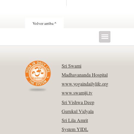
Volver arriba ^
Sri Swami
Madhavananda Hospital
www.yogaindailylife.org
www.swamiji.tv
Sri Vishwa Deep
Gurukul Vidyala
Sri Lila Amrit
System YIDL