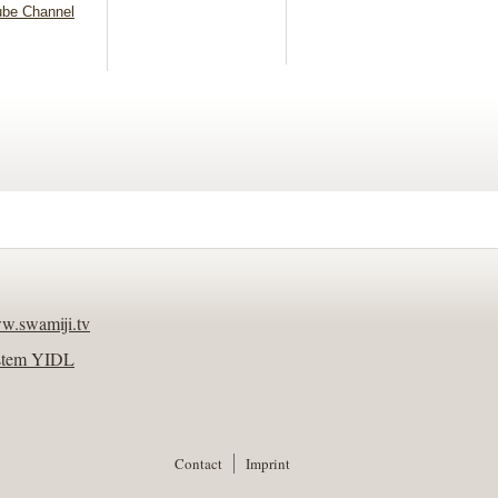
be Channel
w.swamiji.tv
stem YIDL
Contact
Imprint