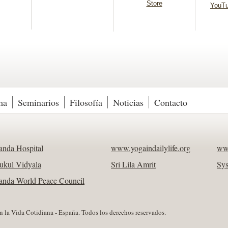
Store
YouTu
ma
Seminarios
Filosofía
Noticias
Contacto
nda Hospital
www.yogaindailylife.org
ww
ukul Vidyala
Sri Lila Amrit
Sy
nda World Peace Council
la Vida Cotidiana - España. Todos los derechos reservados.