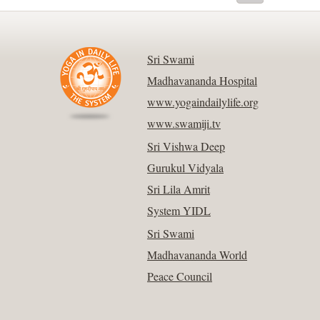
Sri Swami
Madhavananda Hospital
www.yogaindailylife.org
www.swamiji.tv
Sri Vishwa Deep
Gurukul Vidyala
Sri Lila Amrit
System YIDL
Sri Swami
Madhavananda World
Peace Council