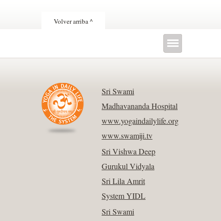
Volver arriba ^
Sri Swami
Madhavananda Hospital
www.yogaindailylife.org
www.swamiji.tv
Sri Vishwa Deep
Gurukul Vidyala
Sri Lila Amrit
System YIDL
Sri Swami