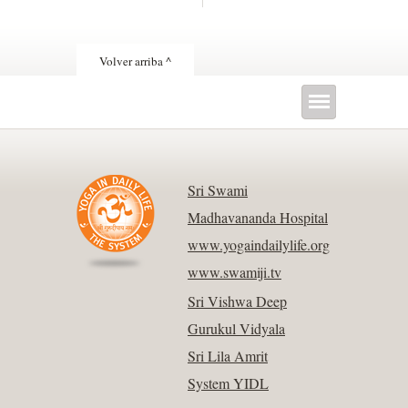
Volver arriba ^
Sri Swami
Madhavananda Hospital
www.yogaindailylife.org
www.swamiji.tv
Sri Vishwa Deep
Gurukul Vidyala
Sri Lila Amrit
System YIDL